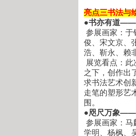
 
亮点三书法与
●书亦有道—
 参展画家：于钦彦、王始钧、仇东、宁兰智、肖军、沈承
俊、宋文京、
浩、靳永、赖
 展览看点：此次参与展览的书坛名家，在夯实基本功的前提
之下，创作出
求书法艺术创
走笔的塑形艺
围。
●咫尺万象—
 参展画家：马麟春、王小晖、王磐德、刘国强、李汉平、李
学明、杨枫、