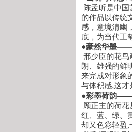
 陈孟昕是中国艺术研究院研究生院副院长、博士生导师，他
的作品以传统
感，意境清幽
底，为当代工
●豪然华墨—
 邢少臣的花鸟画突破了写意花鸟画的传统画风，形成了硬
朗、雄强的鲜
来完成对形象
与体积感
,
这才
●彩墨荷韵—
 顾正主的荷
红、蓝、绿、
却又色彩轻盈
,