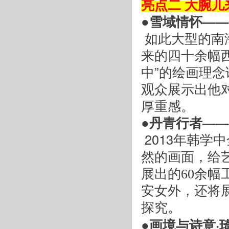
亮点二 大腕
●雪域情怀—
 如此大型的南海岩作品展，在我省并不多见。此次南海岩带
来的四十余幅
中”的绘画理
观众展示出他
厚重感。
●丹青行者—
 2013
年韩学中
然的画面，给
展出的
60
余幅
安女外，还将
探究。
●画境与诗意·