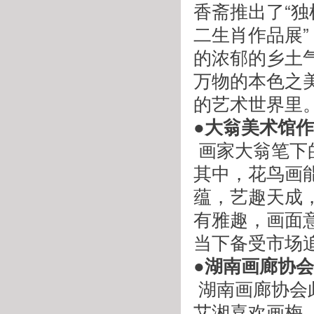
香斋推出了“独
二生肖作品展
的浓郁的乡土
万物的本色之
的艺术世界里
●大翁美术馆
 画家大翁笔下的花鸟、山水、陶瓷都笔力老到，构图简洁。
其中，花鸟画
蕴，艺趣天成
有雅趣，画面
当下备受市场
●湖南画廊协
 湖南画廊协会此次推出湖南画家杨艾湘、石劲松的作品。杨
艾湘喜欢画梅