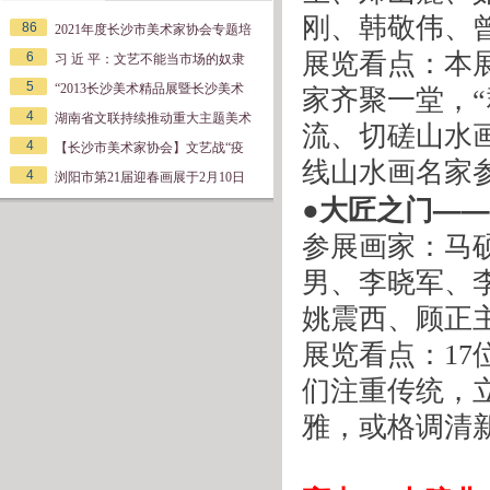
刚、韩敬伟、
86
2021年度长沙市美术家协会专题培
展览看点：本
6
习 近 平：文艺不能当市场的奴隶
5
“2013长沙美术精品展暨长沙美术
家齐聚一堂，
4
湖南省文联持续推动重大主题美术
流、切磋山水
4
【长沙市美术家协会】文艺战“疫
线山水画名家
4
浏阳市第21届迎春画展于2月10日
●大匠之门—
参展画家：马
男、李晓军、
姚震西、顾正
展览看点：
17
们注重传统，
雅，或格调清
 