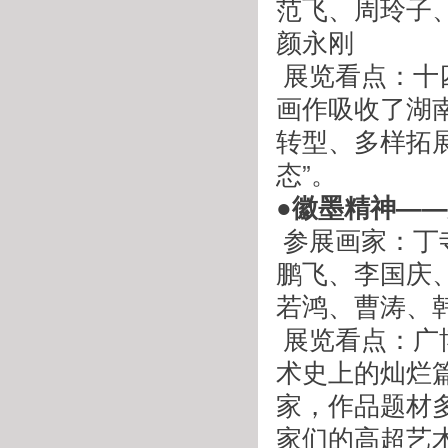
范飞、周玲子
颜永刚
 展览看点：十四位画家是工笔画湘军的代表人物，众多参展
画作吸收了湖
转型、多样拓展
态”。
●徽墨精神—
 参展画家：丁寺钟、王仁华、王永敬、王亚洲、刘云鹤、杜
鹏飞、李国庆
若鸿、曹涛、
 展览看点：广博深邃的徽文化，滋生了徽派书画这一中国艺
术史上的灿烂
家，作品题材
家们的高超艺