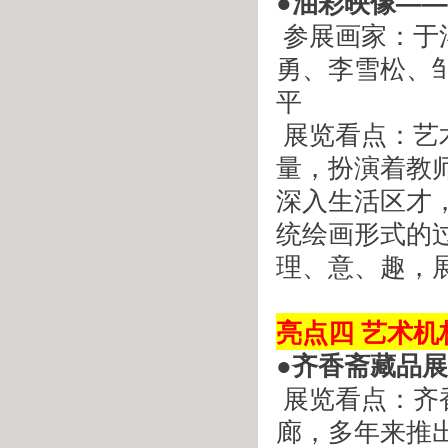
●油彩映像—
 参展画家：于洋、冯晋、厉国军、刘宁、孙营、朱红梅、张
勇、李雪松、
平
 展览看点：艺术院校教师作为中国油画发展的一支重要力
量，扮演着教
深入生活区才
统绘画形式的
理、意、趣，
 
亮点四 艺术
●齐香斋藏品展
 展览看点：齐香斋是我省具有良好信誉和品牌形象的老画
廊，多年来推