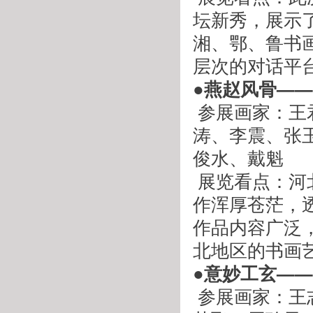
坛新秀，展示
湘、鄂、鲁书
层次的对话平
●燕赵风骨—
 参展画家：王君、刘仕伟、刘丽、刘栋、刘智勇、孙骥、李
涛、李震、张
俊水、戴魁
 展览看点：河北画家来鲁交流已是第二次，这些艺术家的创
作浑厚苍茫，
作品内容广泛
北地区的书画
●意妙工玄—
 参展画家：王志坚、石君、刘新华、许彦、肖剑、吴荣光、