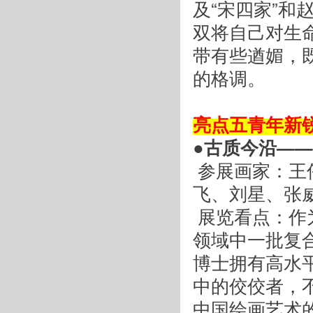
及“宋四家”
双将自己对生
带有些遒媚，
的格调。
 
亮点五青年新
●古质今沿—
 参展画家：王伟、王兴华、王珊、王雅平、卢晓峰、白苓
飞、刘星、张
 展览看点：
领域中一批复
博士拥有高水
中的佼佼者，
中国绘画艺术