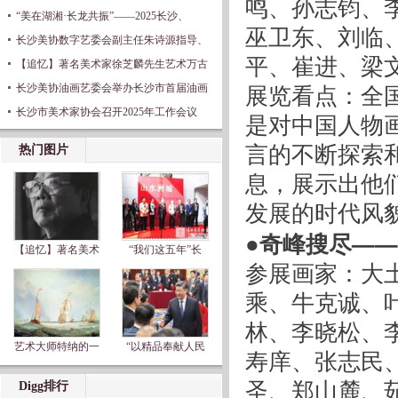
鸣、孙志钧、
“美在湖湘·长龙共振”——2025长沙、
巫卫东、刘临
长沙美协数字艺委会副主任朱诗源指导、
平、崔进、梁
【追忆】著名美术家徐芝麟先生艺术万古
展览看点：全
长沙美协油画艺委会举办长沙市首届油画
长沙市美术家协会召开2025年工作会议
是对中国人物
言的不断探索
热门图片
息，展示出他
发展的时代风
●奇峰搜尽——
【追忆】著名美术
“我们这五年”长
参展画家：大
乘、牛克诚、
林、李晓松、
艺术大师特纳的一
“以精品奉献人民
寿庠、张志民
圣、郑山麓、
Digg排行