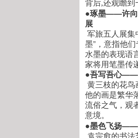
背后
,
还观瞻到
●琢墨——许
展
 军旅五人展集中代表了军旅画家的整体风貌，展览取名“琢
墨”，意指他
水墨的表现语
家将用笔墨传
●吾写吾心—
 黄三枝的花
他的画是繁华
流俗之气，观
意境。
●墨色飞扬—
 袁宗愈的书法艺术继承了传统并积极创新，他的作品没有矫