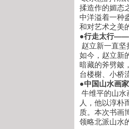
揉造作的媚态
中洋溢着一种
和对艺术之美
●行走太行—
 赵立新一直坚持写生，尤其是对大开大合的太行山的写生。
如今，赵立新
暗藏的斧劈皴
台楼榭、小桥
●中国山水画
 牛维平的山水画以描绘太行吕梁的地域风貌为主，作为山西
人，他以淳朴
质。本次书画
领略北派山水