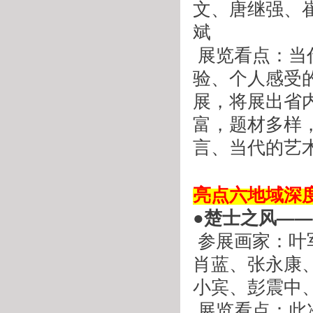
文、唐继强、
斌
 展览看点：当代青年水墨艺术家的作品逐渐倾向于个人体
验、个人感受
展，将展出省
富，题材多样
言、当代的艺
 
亮点六地域深
●楚士之风—
 参展画家：叶军、朱国栋、刘昕文、刘鸣、刘春冰、许诩、
肖蓝、张永康
小宾、彭震中
 展览看点：此次参展的两湖艺术家，既有画坛老将，也有艺