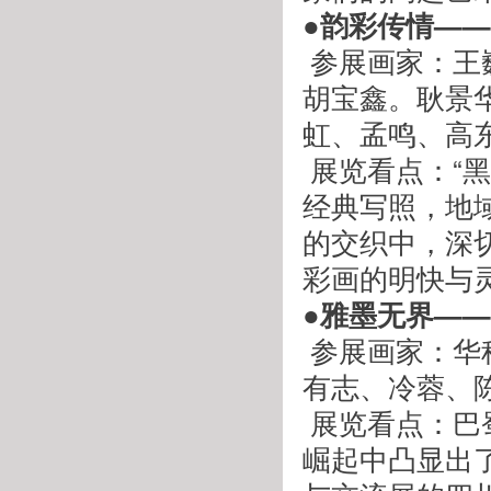
●韵彩传情—
 参展画家：王巍、方亮、闫海涛、张玉新、孟宪德、赵龙、
胡宝鑫。耿景
虹、孟鸣、高
 展览看点：“黑土地遇上海滨风”是此次两地名家艺术交流的
经典写照，地
的交织中，深
彩画的明快与
●雅墨无界—
 参展画家：华科源、刘晓莉、刘晓萍、苏茂隆、杨坤芳、余
有志、冷蓉、
 展览看点：巴蜀的美术界不仅云集了多位精英，在当代艺术
崛起中凸显出