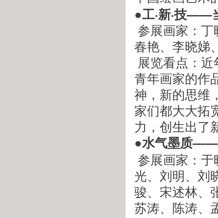
●工·新·技—
 参展画家：丁晓东、丁雷、于磊、王永利、王荣、王鹏、张
春艳、李晓娣
 展览看点：近年来，工笔人物画发展突飞猛进，省内外多位
青年画家的作
神，新的思维
家们都大大拓
力，创生出了
●水气墨质——
 参展画家：于晓君、王小飞、王栋、王维明、仝凌飞、白
光、刘明、刘
骏、宋述林、
苏涛、陈涛、