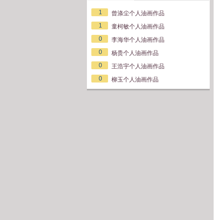
1
曾涤尘个人油画作品
1
童柯敏个人油画作品
0
李海华个人油画作品
0
杨贵个人油画作品
0
王浩宇个人油画作品
0
柳玉个人油画作品