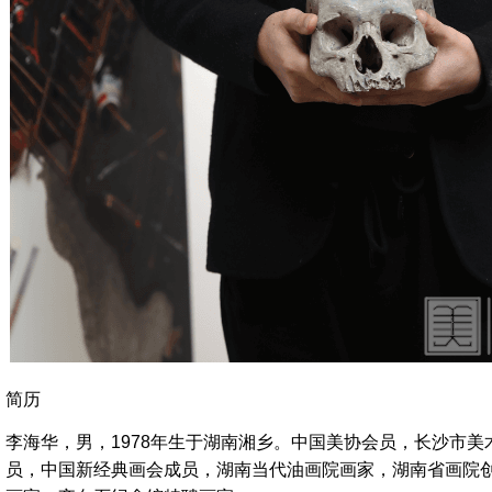
简历
李海华，男，
1978
年生于湖南湘乡。中国美协会员，长沙市美
员，中国新经典画会成员，湖南当代油画院画家，湖南省画院