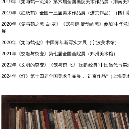
2019
年《笼与鹤一流淌》第六届全国画院美术作品展
（
湖南美
2019
年《红纸鹤》全国十三届美术作品展
（
进京作品
）（
四川
2020
年《笼与鹤之黑
·
白
·
灰》《宠与鹤
·
流动的黑》参加
“
中华意
展
2020
年《笼与鹤
·
悲》中国青年新写实大展
（
宁波美术馆
）
2021
年《交融与突变》第七届全国画院展
（
郑州美术馆
）
2022
年《文明的突变》《笼与鹤
·
飞》
“
国韵经典
″
中国当代写实
2024
年《灯》第十四届全国美术作品展，
“进京作品”（上海美