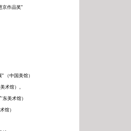
进京作品奖
”
展
”
（中国美馆）
国美术馆）。
广东美术馆）
术馆
）