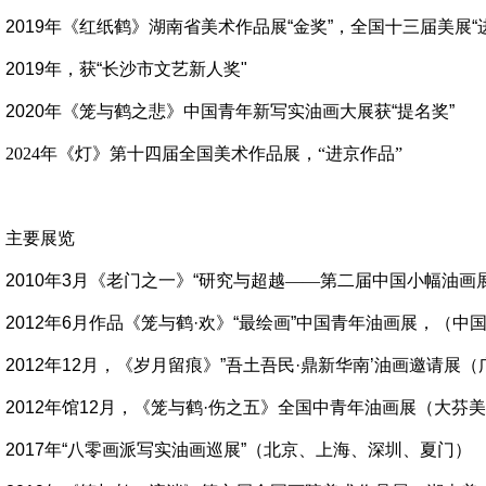
2019
年《红纸鹤》湖南省美术作品展
“
金奖
”
，全国十三届美展
“
2019
年，获
“
长沙市文艺新人奖
"
2020
年《笼与鹤之悲》中国青年新写实油画大展获
“
提名奖
”
2024年《灯》第十四届全国美术作品展，“进京作品”
主要展览
2010
年
3
月《老门之一》
“
研究与超越
——
第二届中国小幅油画
2012
年
6
月作品《笼与鹤
·
欢》
“
最绘画
”
中国青年油画展，（中
2012
年
12
月，《岁月留痕》
”
吾土吾民
·
鼎新华南
’
油画邀请展（
2012
年馆
12
月，《笼与鹤
·
伤之五》全国中青年油画展（大芬美
2017
年
“
八零画派写实油画巡展
”
（
北京、上海、深圳、夏门
）