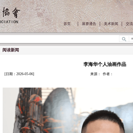
首页
展赛通告
美术新闻
交流
图片中心
阅读新闻
李海华个人油画作品
[日期：2026-05-06]
来源： 作者：