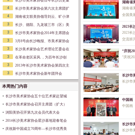
长沙市美术家协会百年长沙历史重
湖南省
4
湖南省
长沙市美术家协会第六次主席团扩
全国美
4
湖南省文联美协领导刘云、旷小津
3
长沙、德阳、九龙坡三市（区）美
202
3
202
长沙市美术家协会2014年主席团会
交流班
3
3月8号由长沙晚报、市美术家协会
3
长沙美术家协会艺术理论艺委会在
“庆祝2
3
“庆祝2
在革命老区采风 ，为百年长沙创
3
2013年长沙市美术家协会第四次主
3
长沙市美术家协会新年团拜会
长沙市
长沙市
本周热门内容
长沙市美术家协会五十位艺术家赴望城
中国画
长沙市美术家协会召开主席团（扩大）
中国画
浏阳美协召开第九次会员代表大会
2014长沙美术家协会星沙基地迎春笔会
长沙市美
庆祝新中国成立70周年—长沙市优秀美
长沙市美