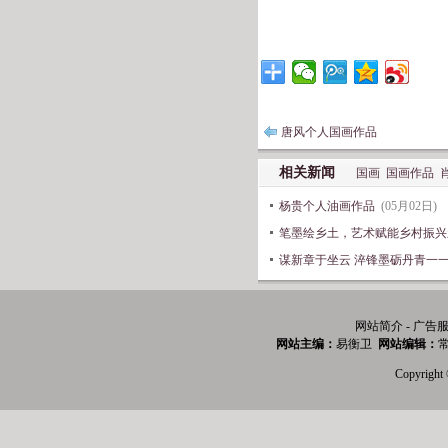
唐风个人国画作品
相关新闻
国画
国画作品
杨贵个人油画作品
(05月02日)
笔墨绘乡土，艺术赋能乡村振兴
谋新章于坐云 淬锋墨砺丹青一
网站简介 - 广告服
网站主编：
易衡卫
网站编辑：
常
Copyri