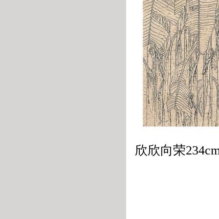
欣欣向荣234