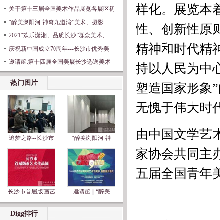
样化。展览本
关于第十三届全国美术作品展览各展区初
“醉美浏阳河 神奇九道湾”美术、摄影
性、创新性原
2021“欢乐潇湘、品质长沙”群众美术、
精神和时代精
庆祝新中国成立70周年---长沙市优秀美
邀请函:第十四届全国美展长沙选送美术
持以人民为中
热门图片
塑造国家形象
无愧于伟大时
由中国文学艺
追梦之路--长沙市
“醉美浏阳河 神
家协会共同主办
五届全国青年美
长沙市首届版画艺
邀请函 || “醉美
Digg排行