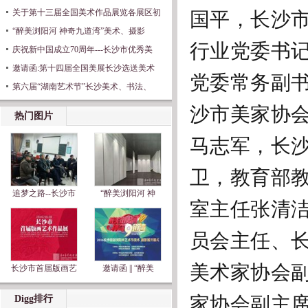
国平，长沙
关于第十三届全国美术作品展览各展区初
“醉美浏阳河 神奇九道湾”美术、摄影
行业党委书
庆祝新中国成立70周年---长沙市优秀美
邀请函:第十四届全国美展长沙选送美术
党委常务副
第六届“湖南艺术节”长沙美术、书法、
沙市美家协
热门图片
马志军，长
卫，教育部
追梦之路--长沙市
“醉美浏阳河 神
室主任张清
员会主任、
美术家协会
长沙市首届版画艺
邀请函 || “醉美
家协会副主
Digg排行