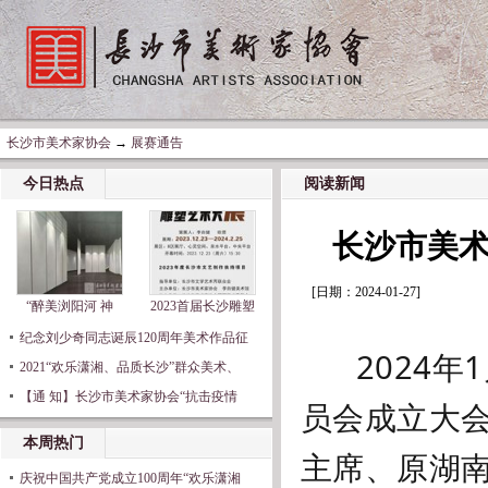
长沙市美术家协会
→
展赛通告
今日热点
阅读新闻
长沙市美
[日期：2024-01-27]
“醉美浏阳河 神
2023首届长沙雕塑
纪念刘少奇同志诞辰120周年美术作品征
2024年1
2021“欢乐潇湘、品质长沙”群众美术、
【通 知】长沙市美术家协会“抗击疫情
员会成立大
本周热门
主席、原湖
庆祝中国共产党成立100周年“欢乐潇湘