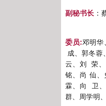
副秘书长
：
委员:
邓明华
成、郭冬蓉
云、刘 荣
铭、尚 仙
霖、向 卫
群、周学明