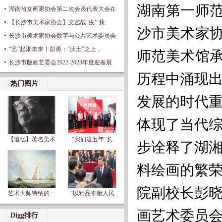
湖南第一师
湖南省女画家协会第二次会员代表大会在
【长沙市美术家协会】文艺战“疫” 我
沙市美术家
长沙市美术家协会数字与公共艺术委员会
“艺”起湘未来丨彭勇：“沃土”之上，
师范美术馆
长沙市版画艺委会2022-2023年度迎春展
历程中涌现
热门图片
发展的时代
体现了当代
【追忆】著名美术
“我们这五年”长
步诠释了湖
料绘画的繁
院副校长彭
艺术大师特纳的一
“以精品奉献人民
画艺术委员
Digg排行