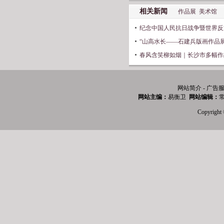
相关新闻
作品展
美术馆
纪念中国人民抗日战争暨世界反
“山高水长——石建兵版画作品展
春风含笑柳如烟｜长沙市多幅作
网站简介 - 广告服
网站主编：
易衡卫
网站编辑：
常
Copyri